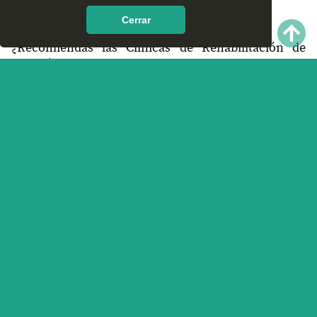
encontrar en Amatlán de Cañas, Nayarit?
Cerrar
¿Recomiendas las Clínicas de Rehabilitación de
Amatlán de Cañas, Nayarit?
¿Qué te parece el servicio y trato que ofrece las
Clínicas de Rehabilitación en Amatlán de Cañas,
Nayarit? Nos interesa tu opinión.