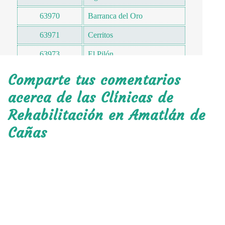
63970
Barranca del Oro
63971
Cerritos
63973
El Pilón
63974
San Valentín
Comparte tus comentarios
63975
Los Agrios
acerca de las Clínicas de
Rehabilitación en Amatlán de
63975
Mezquites
Cañas
63980
El Rosario
63985
Tepuzhuacan
63990
Estancia de los López
63990
El Farito