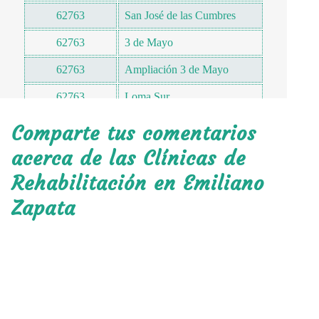
62763
San José de las Cumbres
62763
3 de Mayo
62763
Ampliación 3 de Mayo
62763
Loma Sur
62763
Mirador
Comparte tus comentarios
62764
14 de Febrero
acerca de las Clínicas de
Rehabilitación en Emiliano
62764
24 de Abril
Zapata
62764
Conjunto Arboleda
62764
Condominios Capiri
62764
Rancho San Pedro
62764
Calera Chica
62764
El Calvario