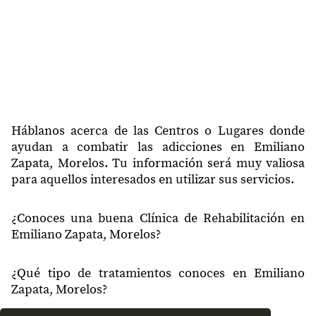
62764
Las Fuentes
62764
El Aguaje
62764
Rinconada la Misión
62764
El Guante
62764
El Rascadero
Háblanos acerca de las Centros o Lugares donde
ayudan a combatir las adicciones en Emiliano
62764
Gerardo Pérez
Zapata, Morelos. Tu información será muy valiosa
para aquellos interesados en utilizar sus servicios.
62764
Las Rocas
62764
San Francisco
¿Conoces una buena Clínica de Rehabilitación en
Emiliano Zapata, Morelos?
62764
Conjunto Urbano la Misión
62764
El Capiri
¿Qué tipo de tratamientos conoces en Emiliano
Zapata, Morelos?
62765
Ampliación Benito Juárez
62765
El Capulín