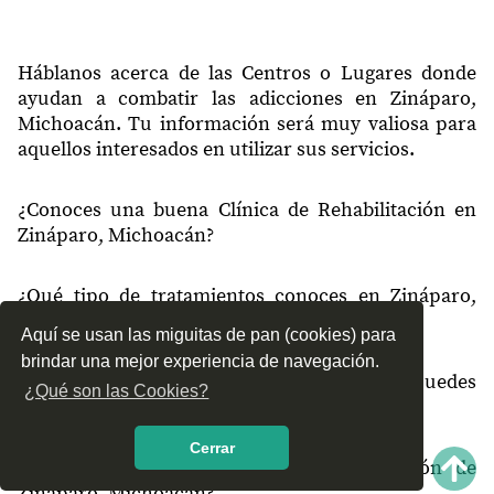
Háblanos acerca de las Centros o Lugares donde
ayudan a combatir las adicciones en Zináparo,
Michoacán. Tu información será muy valiosa para
aquellos interesados en utilizar sus servicios.
¿Conoces una buena Clínica de Rehabilitación en
Zináparo, Michoacán?
¿Qué tipo de tratamientos conoces en Zináparo,
Michoacán?
Aquí se usan las miguitas de pan (cookies) para
brindar una mejor experiencia de navegación.
¿Cómo es el servicio de las Clínicas que puedes
¿Qué son las Cookies?
encontrar en Zináparo, Michoacán?
Cerrar
¿Recomiendas las Clínicas de Rehabilitación de
Zináparo, Michoacán?