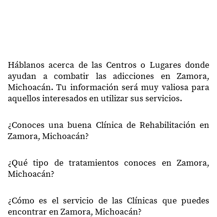
Jardines de San Joaquín 2a.
59617
Sección
59617
Prados de Valencia
59617
Lago del Bosque
Háblanos acerca de las Centros o Lugares donde
59617
Jardines de San Joaquín
ayudan a combatir las adicciones en Zamora,
Michoacán. Tu información será muy valiosa para
59617
Industrial Jericó
aquellos interesados en utilizar sus servicios.
59617
Real de Valencia
¿Conoces una buena Clínica de Rehabilitación en
59617
Francisco J. Mújica I
Zamora, Michoacán?
59617
Huertas Del Cerrito
¿Qué tipo de tratamientos conoces en Zamora,
59618
Clavel
Michoacán?
59618
Alfonso García Robles
¿Cómo es el servicio de las Clínicas que puedes
59618
Palo Alto INFONAVIT
encontrar en Zamora, Michoacán?