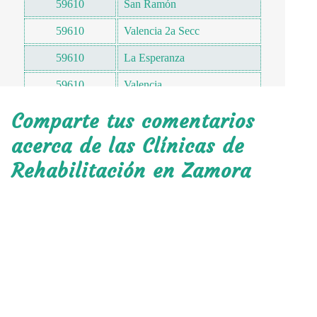
59610
San Ramón
59610
Valencia 2a Secc
59610
La Esperanza
59610
Valencia
59613
Las Camelinas
Comparte tus comentarios
59614
Galeana
acerca de las Clínicas de
Rehabilitación en Zamora
59614
San Francisco
59615
Progreso Nacional
59615
Cosmos
59615
Industrial Valencia
59616
La Floresta
59617
Huertas de San Joaquín