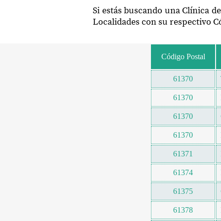
Si estás buscando una Clínica d
Localidades con su respectivo Có
Código Postal
61370
61370
61370
61370
61371
61374
61375
61378