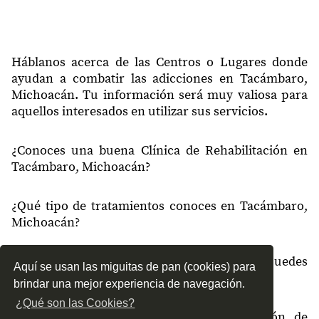
61650
La Huerta
61650
Las Yácatas
Háblanos acerca de las Centros o Lugares donde
61650
Llanos de Canícuaro
ayudan a combatir las adicciones en Tacámbaro,
Michoacán. Tu información será muy valiosa para
61650
El Venado
aquellos interesados en utilizar sus servicios.
61650
G. Morelos
¿Conoces una buena Clínica de Rehabilitación en
61650
Jardines de Caricho
Tacámbaro, Michoacán?
61650
Los Ciruelos
¿Qué tipo de tratamientos conoces en Tacámbaro,
61650
Las Yácatas Segunda Etapa
Michoacán?
61650
21 de Noviembre
¿Cómo es el servicio de las Clínicas que puedes
61650
El Encanto
Aquí se usan las miguitas de pan (cookies) para
encontrar en Tacámbaro, Michoacán?
brindar una mejor experiencia de navegación.
61650
Joyas de Cuinio
¿Qué son las Cookies?
61650
Los Pajaritos
¿Recomiendas las Clínicas de Rehabilitación de