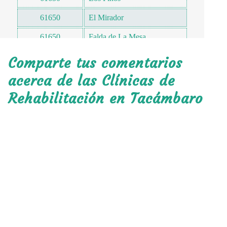
61650
El Mirador
61650
Falda de La Mesa
61650
Purísima
Comparte tus comentarios
61650
Parque Hidalgo
acerca de las Clínicas de
Rehabilitación en Tacámbaro
61650
Comunidad Indígena
61650
Ejido J. Jesús Alcaraz
61650
Loma Escondida
Tacambaro de Codallos
61650
Centro
61650
La Carolina
61650
Ayuntamiento
61650
Cerro Hueco