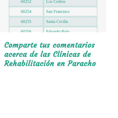
60252
Los Cedros
60254
San Francisco
60255
Santa Cecilia
60256
Eduardo Ruiz
60256
Cuauhtémoc Cárdenas
Comparte tus comentarios
60256
Lázaro Cárdenas
acerca de las Clínicas de
Rehabilitación en Paracho
60256
El Pino
60256
San Juan
60257
El Arenal
60257
12 de Diciembre
60257
Villa Artesanal
60257
Patriotismo Mexicano