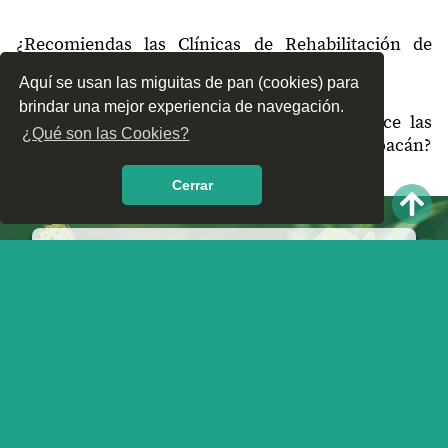
60266
Aranza
¿Recomiendas las Clínicas de Rehabilitación de
60267
Quinceo
Paracho, Michoacán?
Aquí se usan las miguitas de pan (cookies) para
brindar una mejor experiencia de navegación.
¿Qué te parece el servicio y trato que ofrece las
¿Qué son las Cookies?
Clínicas de Rehabilitación en Paracho, Michoacán?
Nos interesa tu opinión.
Cerrar