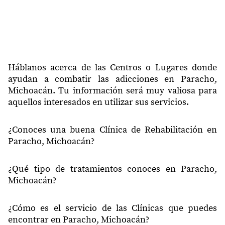
60258
2 de Septiembre
60258
Artesanos de La Educación
60258
20 de Noviembre
60259
Lindavista
Háblanos acerca de las Centros o Lugares donde
ayudan a combatir las adicciones en Paracho,
60259
Morelos
Michoacán. Tu información será muy valiosa para
aquellos interesados en utilizar sus servicios.
60259
Lomas Del Valle
60260
Pomocuaran
¿Conoces una buena Clínica de Rehabilitación en
Paracho, Michoacán?
60261
Arato
60262
Nurio
¿Qué tipo de tratamientos conoces en Paracho,
60263
Urapicho
Michoacán?
60264
Ahuiran
¿Cómo es el servicio de las Clínicas que puedes
60265
Cheran Atzicurin
encontrar en Paracho, Michoacán?