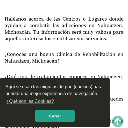
Háblanos acerca de las Centros o Lugares donde
ayudan a combatir las adicciones en Nahuatzen,
Michoacán. Tu información será muy valiosa para
aquellos interesados en utilizar sus servicios.
¿Conoces una buena Clínica de Rehabilitación en
Nahuatzen, Michoacán?
¿Qué tipo de tratamientos conoces en Nahuatzen,
Michoacán?
Aquí se usan las miguitas de pan (cookies) para
brindar una mejor experiencia de navegación.
¿Cómo es el servicio de las Clínicas que puedes
¿Qué son las Cookies?
encontrar en Nahuatzen, Michoacán?
Cerrar
¿Recomiendas las Clínicas de Rehabilitación de
Nahuatzen, Michoacán?