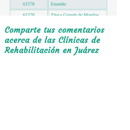
61578
Enandio
61578
Zitaca Grande de Morelos
61585
Timbuscatio
Comparte tus comentarios
61587
Rodeo
acerca de las Clínicas de
Rehabilitación en Juárez