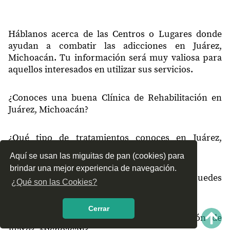
Háblanos acerca de las Centros o Lugares donde
ayudan a combatir las adicciones en Juárez,
Michoacán. Tu información será muy valiosa para
aquellos interesados en utilizar sus servicios.
¿Conoces una buena Clínica de Rehabilitación en
Juárez, Michoacán?
¿Qué tipo de tratamientos conoces en Juárez,
Michoacán?
Aquí se usan las miguitas de pan (cookies) para
brindar una mejor experiencia de navegación.
¿Cómo es el servicio de las Clínicas que puedes
¿Qué son las Cookies?
encontrar en Juárez, Michoacán?
Cerrar
¿Recomiendas las Clínicas de Rehabilitación de
Juárez, Michoacán?