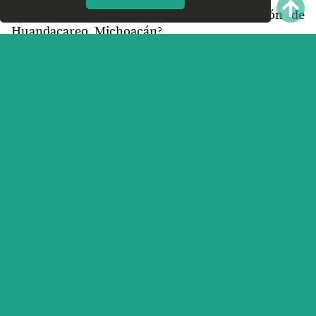
¿Recomiendas las Clínicas de Rehabilitación de
Huandacareo, Michoacán?
¿Qué te parece el servicio y trato que ofrece las
Clínicas de Rehabilitación en Huandacareo,
Michoacán? Nos interesa tu opinión.