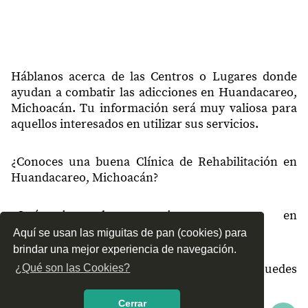
Háblanos acerca de las Centros o Lugares donde
ayudan a combatir las adicciones en Huandacareo,
Michoacán. Tu información será muy valiosa para
aquellos interesados en utilizar sus servicios.
¿Conoces una buena Clínica de Rehabilitación en
Huandacareo, Michoacán?
¿Qué tipo de tratamientos conoces en
Huandacareo, Michoacán?
Aquí se usan las miguitas de pan (cookies) para
brindar una mejor experiencia de navegación.
¿Cómo es el servicio de las Clínicas que puedes
¿Qué son las Cookies?
encontrar en Huandacareo, Michoacán?
Cerrar