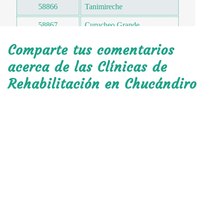
58866
Tanimireche
58867
Curucheo Grande
58867
Curucheo Chico
Comparte tus comentarios
58868
La Presa
acerca de las Clínicas de
Rehabilitación en Chucándiro
58869
El Marijo