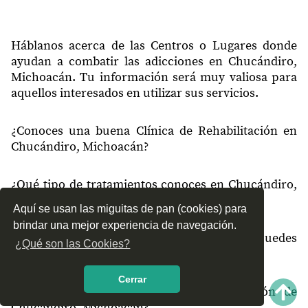
Háblanos acerca de las Centros o Lugares donde
ayudan a combatir las adicciones en Chucándiro,
Michoacán. Tu información será muy valiosa para
aquellos interesados en utilizar sus servicios.
¿Conoces una buena Clínica de Rehabilitación en
Chucándiro, Michoacán?
¿Qué tipo de tratamientos conoces en Chucándiro,
Michoacán?
Aquí se usan las miguitas de pan (cookies) para
brindar una mejor experiencia de navegación.
¿Cómo es el servicio de las Clínicas que puedes
¿Qué son las Cookies?
encontrar en Chucándiro, Michoacán?
Cerrar
¿Recomiendas las Clínicas de Rehabilitación de
Chucándiro, Michoacán?