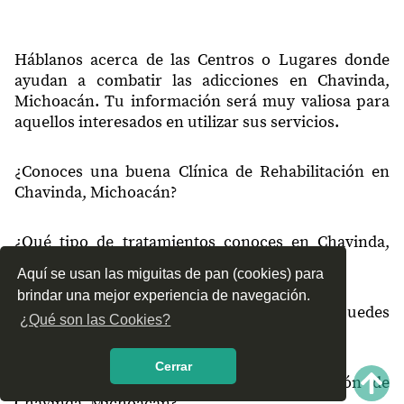
Háblanos acerca de las Centros o Lugares donde
ayudan a combatir las adicciones en Chavinda,
Michoacán. Tu información será muy valiosa para
aquellos interesados en utilizar sus servicios.
¿Conoces una buena Clínica de Rehabilitación en
Chavinda, Michoacán?
¿Qué tipo de tratamientos conoces en Chavinda,
Michoacán?
Aquí se usan las miguitas de pan (cookies) para
brindar una mejor experiencia de navegación.
¿Cómo es el servicio de las Clínicas que puedes
¿Qué son las Cookies?
encontrar en Chavinda, Michoacán?
Cerrar
¿Recomiendas las Clínicas de Rehabilitación de
Chavinda, Michoacán?