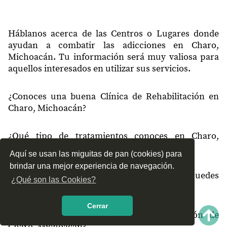
Háblanos acerca de las Centros o Lugares donde
ayudan a combatir las adicciones en Charo,
Michoacán. Tu información será muy valiosa para
aquellos interesados en utilizar sus servicios.
¿Conoces una buena Clínica de Rehabilitación en
Charo, Michoacán?
¿Qué tipo de tratamientos conoces en Charo,
Michoacán?
Aquí se usan las miguitas de pan (cookies) para
brindar una mejor experiencia de navegación.
¿Cómo es el servicio de las Clínicas que puedes
¿Qué son las Cookies?
encontrar en Charo, Michoacán?
Cerrar
¿Recomiendas las Clínicas de Rehabilitación de
Charo, Michoacán?