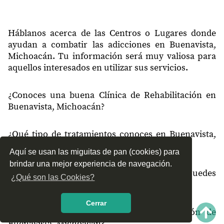
60539
Lagunitas
60539
El Pilón
Háblanos acerca de las Centros o Lugares donde
ayudan a combatir las adicciones en Buenavista,
Michoacán. Tu información será muy valiosa para
aquellos interesados en utilizar sus servicios.
¿Conoces una buena Clínica de Rehabilitación en
Buenavista, Michoacán?
¿Qué tipo de tratamientos conoces en Buenavista,
Michoacán?
Aquí se usan las miguitas de pan (cookies) para
brindar una mejor experiencia de navegación.
¿Cómo es el servicio de las Clínicas que puedes
¿Qué son las Cookies?
encontrar en Buenavista, Michoacán?
Cerrar
¿Recomiendas las Clínicas de Rehabilitación de
Buenavista, Michoacán?