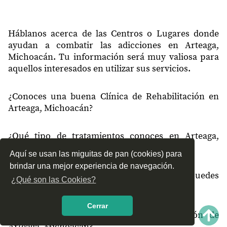
60938
Los Pozos
60938
Palo Dulce (Coalcomeca)
Háblanos acerca de las Centros o Lugares donde
ayudan a combatir las adicciones en Arteaga,
60940
José María Morelos
Michoacán. Tu información será muy valiosa para
aquellos interesados en utilizar sus servicios.
60943
La Pitirera
60943
Pinzandarán
¿Conoces una buena Clínica de Rehabilitación en
Arteaga, Michoacán?
60944
Los Capires
60944
El Papayo
¿Qué tipo de tratamientos conoces en Arteaga,
60944
Los Copales
Michoacán?
Aquí se usan las miguitas de pan (cookies) para
Cerro de la Lumbre (La
brindar una mejor experiencia de navegación.
60944
¿Cómo es el servicio de las Clínicas que puedes
Lumbre)
¿Qué son las Cookies?
encontrar en Arteaga, Michoacán?
60944
Rincón de Valdés
Cerrar
60945
Toluquillas
¿Recomiendas las Clínicas de Rehabilitación de
Arteaga, Michoacán?