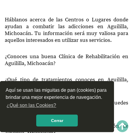
Háblanos acerca de las Centros o Lugares donde
ayudan a combatir las adicciones en Aguililla,
Michoacán. Tu información será muy valiosa para
aquellos interesados en utilizar sus servicios.
¿Conoces una buena Clínica de Rehabilitación en
Aguililla, Michoacán?
¿Qué tipo de tratamientos conoces en Aguililla,
Michoacán?
Aquí se usan las miguitas de pan (cookies) para
brindar una mejor experiencia de navegación.
¿Cómo es el servicio de las Clínicas que puedes
¿Qué son las Cookies?
encontrar en Aguililla, Michoacán?
Cerrar
¿Recomiendas las Clínicas de Rehabilitación de
Aguililla, Michoacán?