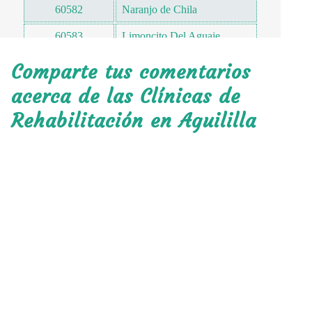
60582
Naranjo de Chila
60583
Limoncito Del Aguaje
60583
Hacienda Palo Alto
Comparte tus comentarios
60590
Peña Colorada (la Peña)
acerca de las Clínicas de
Rehabilitación en Aguililla