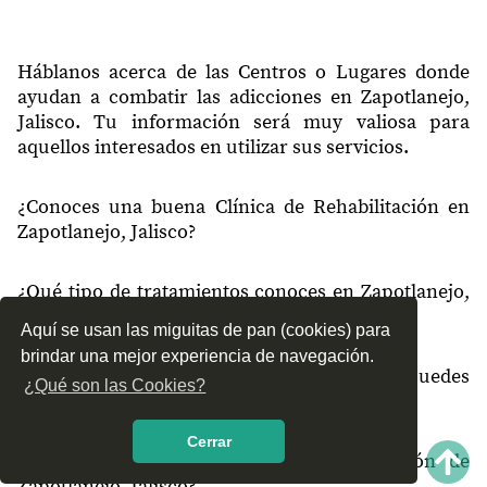
45443
La Purísima
45444
Calabozo
Háblanos acerca de las Centros o Lugares donde
ayudan a combatir las adicciones en Zapotlanejo,
45445
Agua Bermeja
Jalisco. Tu información será muy valiosa para
aquellos interesados en utilizar sus servicios.
45445
San Jose de las Flores
45445
Joya Del Camino
¿Conoces una buena Clínica de Rehabilitación en
Zapotlanejo, Jalisco?
45446
Tinajeros
45448
Las Tortugas Del Cacalote
¿Qué tipo de tratamientos conoces en Zapotlanejo,
45450
Tecomatlan
Jalisco?
Aquí se usan las miguitas de pan (cookies) para
45452
Cerrito de Buenos Aires
brindar una mejor experiencia de navegación.
¿Cómo es el servicio de las Clínicas que puedes
¿Qué son las Cookies?
45452
Buenos Aires
encontrar en Zapotlanejo, Jalisco?
45453
Salto de Coyotes
Cerrar
¿Recomiendas las Clínicas de Rehabilitación de
45453
El Carrizo
Zapotlanejo, Jalisco?