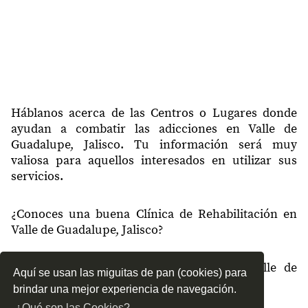
Háblanos acerca de las Centros o Lugares donde
ayudan a combatir las adicciones en Valle de
Guadalupe, Jalisco. Tu información será muy
valiosa para aquellos interesados en utilizar sus
servicios.
¿Conoces una buena Clínica de Rehabilitación en
Valle de Guadalupe, Jalisco?
¿Qué tipo de tratamientos conoces en Valle de
Aquí se usan las miguitas de pan (cookies) para
Guadalupe, Jalisco?
brindar una mejor experiencia de navegación.
¿Qué son las Cookies?