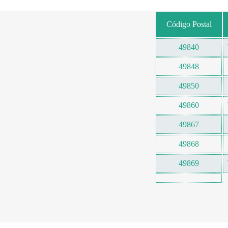
Código Postal
49840
49848
49850
49860
49867
49868
49869