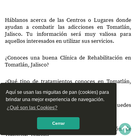
48470
San Rafael de los Moreno
48475
Santa Gertrudis
Háblanos acerca de las Centros o Lugares donde
ayudan a combatir las adicciones en Tomatlán,
48475
Llano Grande
Jalisco. Tu información será muy valiosa para
aquellos interesados en utilizar sus servicios.
48479
Cabrel
48480
Campo Acosta
¿Conoces una buena Clínica de Rehabilitación en
Tomatlán, Jalisco?
48481
La Cumbre 1
48481
Valle de Majahuas
¿Qué tipo de tratamientos conoces en Tomatlán,
48485
Emiliano Zapata de Yautepec
Jalisco?
Aquí se usan las miguitas de pan (cookies) para
48485
Lázaro Cárdenas
brindar una mejor experiencia de navegación.
¿Cómo es el servicio de las Clínicas que puedes
¿Qué son las Cookies?
48486
El Aserradero
encontrar en Tomatlán, Jalisco?
48490
Higuera Blanca
Cerrar
¿Recomiendas las Clínicas de Rehabilitación de
48491
Palmillas 1
Tomatlán, Jalisco?