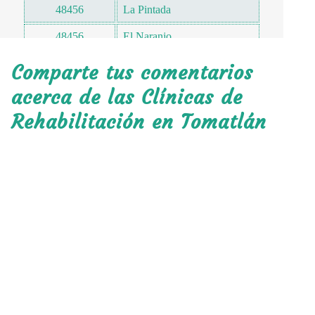
48456
La Pintada
48456
El Naranjo
48456
Mahuapa
Comparte tus comentarios
48456
Nuevo Nahuapa
acerca de las Clínicas de
Rehabilitación en Tomatlán
48457
Teocinte
48458
El Tigre
48460
La Cruz de Loreto
48461
Piloto
48464
Crucero del Aval
48464
El Mapache
48465
El Tule
48466
Tequezquite