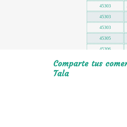
45303
45303
45303
45305
45306
45306
Comparte tus coment
45307
Tala
45307
45307
45307
45307
45308