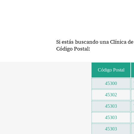
Si estás buscando una Clínica de
Código Postal:
Código Postal
45300
45302
45303
45303
45303