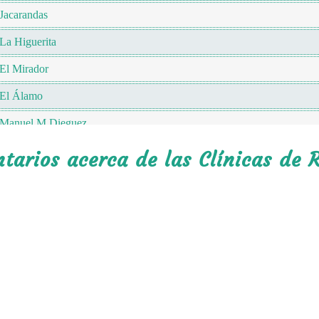
Jacarandas
La Higuerita
El Mirador
El Álamo
Manuel M Dieguez
Camino Real
arios acerca de las Clínicas de R
Las Rosas
El Ranchito
La Cañera
Los Fresnos
Guadalupe
Libertad