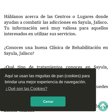
49315
Belisario Dominguez
49315
Santa Inés
Háblanos acerca de las Centros o Lugares donde
49316
La Candelaria
ayudan a combatir las adicciones en Sayula, Jalisco.
Tu información será muy valiosa para aquellos
49317
Lomas Del Rio
interesados en utilizar sus servicios.
49317
Alameda
¿Conoces una buena Clínica de Rehabilitación en
49317
De Guadalupe
Sayula, Jalisco?
49317
Juan Rulfo
¿Qué tipo de tratamientos conoces en Sayula,
49318
Tepeyac
Jalisco?
Aquí se usan las miguitas de pan (cookies) para
49330
Usmajac
brindar una mejor experiencia de navegación.
¿Cómo es el servicio de las Clínicas que puedes
49333
Prados Del Vergel
¿Qué son las Cookies?
encontrar en Sayula, Jalisco?
49334
Guadalupe
Cerrar
49338
Amatitlán
¿Recomiendas las Clínicas de Rehabilitación de
Sayula, Jalisco?