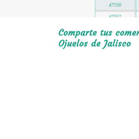
47550
47557
47560
Comparte tus coment
47563
Ojuelos de Jalisco
47564
47565