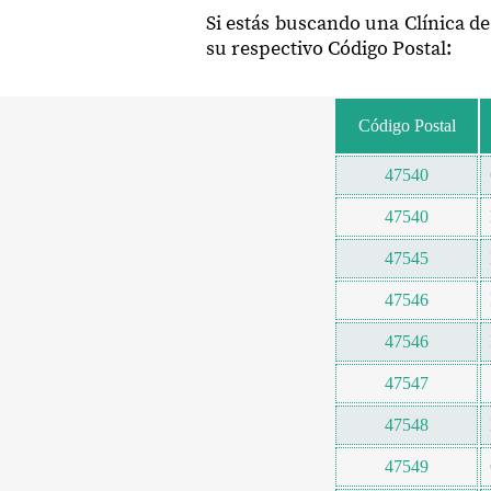
Si estás buscando una Clínica de
su respectivo Código Postal:
Código Postal
47540
47540
47545
47546
47546
47547
47548
47549