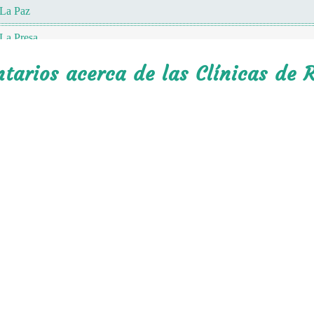
La Paz
La Presa
Guadalupe Victoria
arios acerca de las Clínicas de R
Vaquerías
Emiliano Zapata
Matanzas