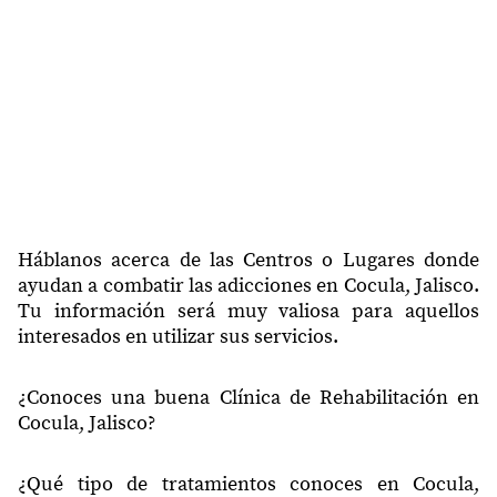
48520
La Sauceda
48520
San Nicolás
48525
Tateposco
48526
Puerta Del Borrego
48530
La Cofradia
48532
Santa Maria
Háblanos acerca de las Centros o Lugares donde
ayudan a combatir las adicciones en Cocula, Jalisco.
Tu información será muy valiosa para aquellos
interesados en utilizar sus servicios.
¿Conoces una buena Clínica de Rehabilitación en
Cocula, Jalisco?
¿Qué tipo de tratamientos conoces en Cocula,