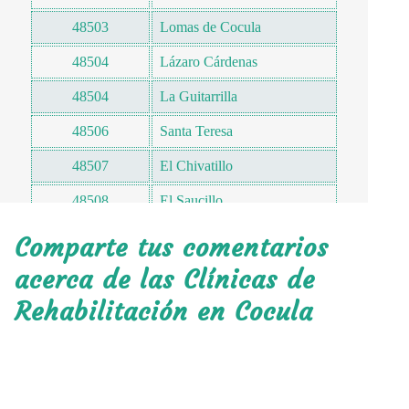
48503
Lomas de Cocula
48504
Lázaro Cárdenas
48504
La Guitarrilla
48506
Santa Teresa
48507
El Chivatillo
48508
El Saucillo
48509
Santa Rosa
Comparte tus comentarios
48509
Camajapa
acerca de las Clínicas de
Rehabilitación en Cocula
48510
Agua Caliente
48510
Camichines
48512
San Pablo
48520
La Estanzuela