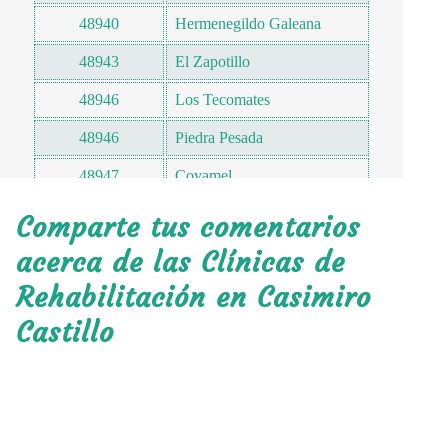
48940
Hermenegildo Galeana
48943
El Zapotillo
48946
Los Tecomates
48946
Piedra Pesada
48947
Coyamel
48948
El Chico
Comparte tus comentarios
acerca de las Clínicas de
Rehabilitación en Casimiro
Castillo