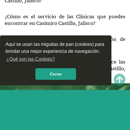
Castillo, Jalisco?
¿Cómo es el servicio de las Clínicas que puedes
encontrar en Casimiro Castillo, Jalisco?
¿Recomiendas las Clínicas de Rehabilitación de
Aquí se usan las miguitas de pan (cookies) para
Casimiro Castillo, Jalisco?
brindar una mejor experiencia de navegación.
¿Qué son las Cookies?
¿Qué te parece el servicio y trato que ofrece las
Clínicas de Rehabilitación en Casimiro Castillo,
Cerrar
Jalisco? Nos interesa tu opinión.