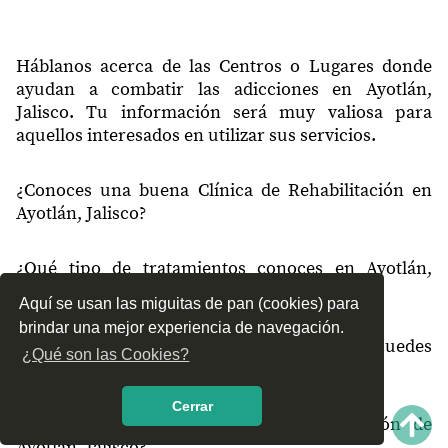
47940
San Jerónimo
47944
San Jose Del Refugio
Háblanos acerca de las Centros o Lugares donde
ayudan a combatir las adicciones en Ayotlán,
47945
La Isla
Jalisco. Tu información será muy valiosa para
aquellos interesados en utilizar sus servicios.
47946
Santa Elena
47947
El Chaveño
¿Conoces una buena Clínica de Rehabilitación en
Ayotlán, Jalisco?
47948
La Nopalera
47948
Fraile de Núñez
¿Qué tipo de tratamientos conoces en Ayotlán,
47948
San Miguel de Acahuales
Jalisco?
Aquí se usan las miguitas de pan (cookies) para
47949
Higuera Del Refugio
brindar una mejor experiencia de navegación.
¿Cómo es el servicio de las Clínicas que puedes
¿Qué son las Cookies?
47949
Mirandillas
encontrar en Ayotlán, Jalisco?
47949
Guayabo de Velasco
Cerrar
¿Recomiendas las Clínicas de Rehabilitación de
Ayotlán, Jalisco?