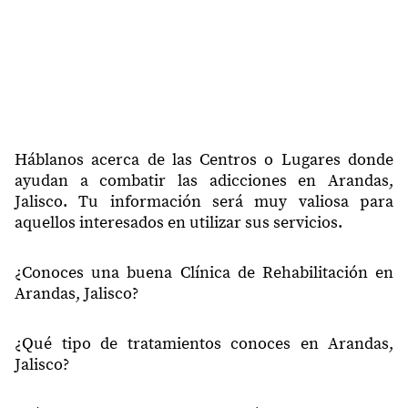
47183
Mexiquito
47183
Providencia
47183
Nuevo Bellavista
47183
Los Tabachines
47183
Ciudad Perdida
Háblanos acerca de las Centros o Lugares donde
ayudan a combatir las adicciones en Arandas,
47183
Los Pinos
Jalisco. Tu información será muy valiosa para
aquellos interesados en utilizar sus servicios.
47183
Lomas Del Chilarejo
47183
De las Américas
¿Conoces una buena Clínica de Rehabilitación en
Arandas, Jalisco?
47183
Peritas
47183
Vallejo
¿Qué tipo de tratamientos conoces en Arandas,
47183
Caja Popular
Jalisco?
47183
Paso Nuevo