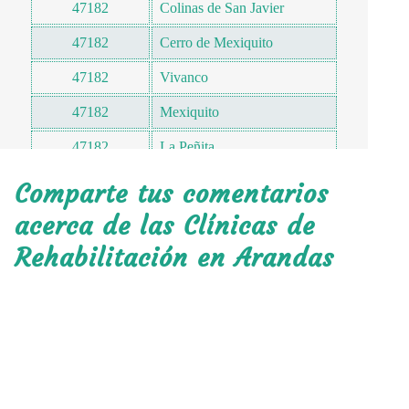
47182
Colinas de San Javier
47182
Cerro de Mexiquito
47182
Vivanco
47182
Mexiquito
47182
La Peñita
47182
Bellavista II
Comparte tus comentarios
47182
Blanca Flor
acerca de las Clínicas de
Rehabilitación en Arandas
47183
Bellavista I
47183
El Rosario
47183
Puerta Del Sol
47183
Santuario
47183
Loma Real