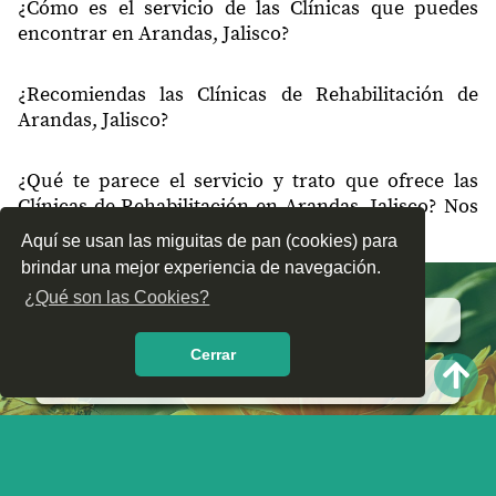
¿Cómo es el servicio de las Clínicas que puedes
47183
Las Lomas
encontrar en Arandas, Jalisco?
47184
Morales
¿Recomiendas las Clínicas de Rehabilitación de
47184
Jardines de Arandas
Arandas, Jalisco?
47184
Infonavit Lagunitas
¿Qué te parece el servicio y trato que ofrece las
47184
Lomas Del Carmen
Clínicas de Rehabilitación en Arandas, Jalisco? Nos
interesa tu opinión.
47184
Parque de los Fresnos
Aquí se usan las miguitas de pan (cookies) para
brindar una mejor experiencia de navegación.
47184
Santa Maria de Guadalupe
¿Qué son las Cookies?
47184
El Saltillo
Cerrar
47184
Lagunas
47184
Apacueco
47184
El Carmen
47184
Camino Real