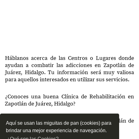
Háblanos acerca de las Centros o Lugares donde
ayudan a combatir las adicciones en Zapotlán de
Juárez, Hidalgo. Tu información será muy valiosa
para aquellos interesados en utilizar sus servicios.
¿Conoces una buena Clínica de Rehabilitación en
Zapotlán de Juárez, Hidalgo?
¿Qué tipo de tratamientos conoces en Zapotlán de
Aquí se usan las miguitas de pan (cookies) para
Juárez, Hidalgo?
brindar una mejor experiencia de navegación.
¿Qué son las Cookies?