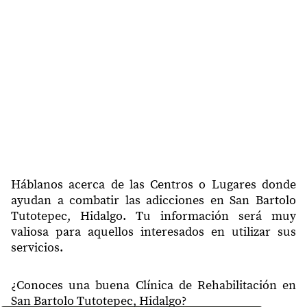
43448
La Cumbre de Muridores
43450
Tutotepec
43450
San Andrés
43450
San Sebastián
43451
El Copal
43451
Palo Gordo
43452
Cerro de Buena Vista
Háblanos acerca de las Centros o Lugares donde
ayudan a combatir las adicciones en San Bartolo
El Canjoy (Casas
Tutotepec, Hidalgo. Tu información será muy
43455
Quemadas)
valiosa para aquellos interesados en utilizar sus
servicios.
43455
Milpa Larga
43459
La Vereda
¿Conoces una buena Clínica de Rehabilitación en
San Bartolo Tutotepec, Hidalgo?