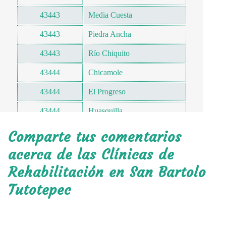
43443
Media Cuesta
43443
Piedra Ancha
43443
Río Chiquito
43444
Chicamole
43444
El Progreso
43444
Huasquilla
43445
San Jerónimo
Comparte tus comentarios
43445
El Paraíso Tierra Fuerte
acerca de las Clínicas de
Rehabilitación en San Bartolo
43446
San Mateo
Tutotepec
43447
Tierra Fuerte
43447
Xuchitlán
43448
San Juan de las Flores