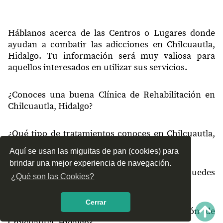
Háblanos acerca de las Centros o Lugares donde
ayudan a combatir las adicciones en Chilcuautla,
Hidalgo. Tu información será muy valiosa para
aquellos interesados en utilizar sus servicios.
¿Conoces una buena Clínica de Rehabilitación en
Chilcuautla, Hidalgo?
¿Qué tipo de tratamientos conoces en Chilcuautla,
Hidalgo?
Aquí se usan las miguitas de pan (cookies) para
brindar una mejor experiencia de navegación.
¿Cómo es el servicio de las Clínicas que puedes
¿Qué son las Cookies?
encontrar en Chilcuautla, Hidalgo?
Cerrar
¿Recomiendas las Clínicas de Rehabilitación de
Chilcuautla, Hidalgo?