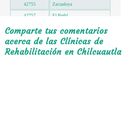
42755
Zacualoya
42757
El Bethí
42757
La Estancia
Comparte tus comentarios
acerca de las Clínicas de
Rehabilitación en Chilcuautla