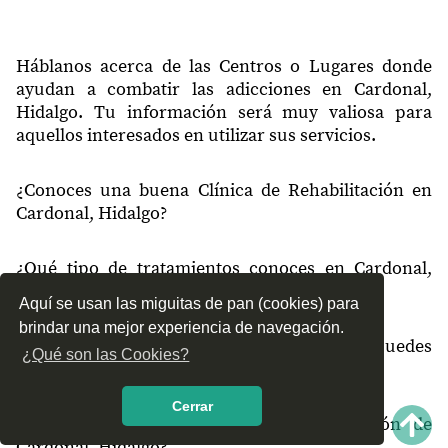
42374
Cerro Blanco (El Fraile)
42374
El Arenalito (El Arroyo)
Háblanos acerca de las Centros o Lugares donde
42375
Pilas Yonthé
ayudan a combatir las adicciones en Cardonal,
Hidalgo. Tu información será muy valiosa para
42375
El Boxo
aquellos interesados en utilizar sus servicios.
42375
San Cristóbal
¿Conoces una buena Clínica de Rehabilitación en
42376
El Deca
Cardonal, Hidalgo?
42379
Santa Teresa Daboxtha
¿Qué tipo de tratamientos conoces en Cardonal,
42379
Emilio Hernández la Florida
Hidalgo?
Aquí se usan las miguitas de pan (cookies) para
brindar una mejor experiencia de navegación.
¿Cómo es el servicio de las Clínicas que puedes
¿Qué son las Cookies?
encontrar en Cardonal, Hidalgo?
Cerrar
¿Recomiendas las Clínicas de Rehabilitación de
Cardonal, Hidalgo?