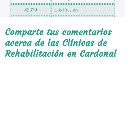
42370
Los Fresnos
42370
Piedra Chica
Comparte tus comentarios
42370
San Andrés Daboxtha
acerca de las Clínicas de
42370
El Tedra
Rehabilitación en Cardonal
42370
Buenos Aires
42370
El Sáuz (Juxmaye)
42371
San Miguel Jigui
42372
Moxthe
42372
El Potrero
42373
Huizache
42374
La Mesa