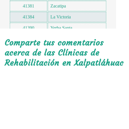
41381
Zacatipa
41384
La Victoria
41390
Yerba Santa
41391
Cuba Libre
Comparte tus comentarios
41392
El Platanar
acerca de las Clínicas de
Rehabilitación en Xalpatláhuac