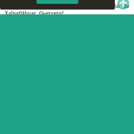
¿Recomiendas las Clínicas de Rehabilitación de
Xalpatláhuac, Guerrero?
¿Qué te parece el servicio y trato que ofrece las
Clínicas de Rehabilitación en Xalpatláhuac,
Guerrero? Nos interesa tu opinión.