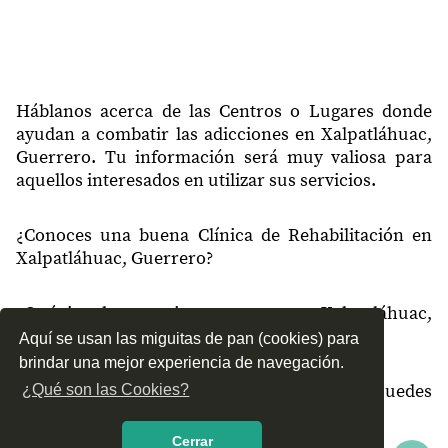
Háblanos acerca de las Centros o Lugares donde
ayudan a combatir las adicciones en Xalpatláhuac,
Guerrero. Tu información será muy valiosa para
aquellos interesados en utilizar sus servicios.
¿Conoces una buena Clínica de Rehabilitación en
Xalpatláhuac, Guerrero?
¿Qué tipo de tratamientos conoces en Xalpatláhuac,
Guerrero?
Aquí se usan las miguitas de pan (cookies) para
brindar una mejor experiencia de navegación.
¿Cómo es el servicio de las Clínicas que puedes
¿Qué son las Cookies?
encontrar en Xalpatláhuac, Guerrero?
Cerrar