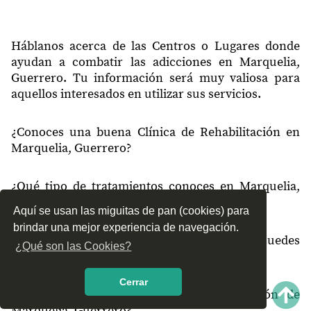
Háblanos acerca de las Centros o Lugares donde
ayudan a combatir las adicciones en Marquelia,
Guerrero. Tu información será muy valiosa para
aquellos interesados en utilizar sus servicios.
¿Conoces una buena Clínica de Rehabilitación en
Marquelia, Guerrero?
¿Qué tipo de tratamientos conoces en Marquelia,
Guerrero?
Aquí se usan las miguitas de pan (cookies) para
brindar una mejor experiencia de navegación.
¿Cómo es el servicio de las Clínicas que puedes
¿Qué son las Cookies?
encontrar en Marquelia, Guerrero?
Cerrar
¿Recomiendas las Clínicas de Rehabilitación de
Marquelia, Guerrero?