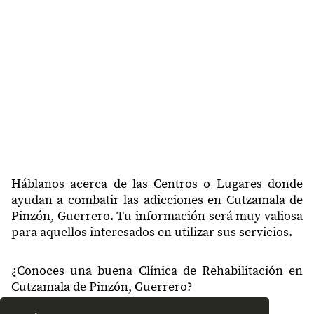
40635
Cutzamala de Pinzón Centro
40636
Las Donas
40636
La Curva
40636
Las Escobitas
40636
La Tortuguita
40636
El Calvario
40636
El Divisadero
Háblanos acerca de las Centros o Lugares donde
ayudan a combatir las adicciones en Cutzamala de
40638
El Pueblito
Pinzón, Guerrero. Tu información será muy valiosa
para aquellos interesados en utilizar sus servicios.
40638
Chino
40638
Terrero
¿Conoces una buena Clínica de Rehabilitación en
Cutzamala de Pinzón, Guerrero?
40638
Las Parotas