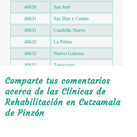
40630
San José
40631
San Blas y Cuinio
40631
Cuadrilla Nueva
40632
La Palma
40632
Nuevo Galeana
40632
Tamacuaro
40633
Los Tules
Comparte tus comentarios
40634
Los Capires
acerca de las Clínicas de
Rehabilitación en Cutzamala
40634
El Guayabo
de Pinzón
40634
La Comunidad
40634
Zirandanganguio
40634
Huaratzio