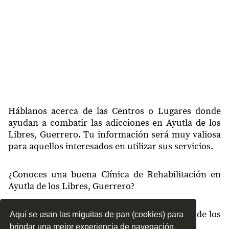
39203
Tepuente
39203
San José
39204
Cerro Gordo Nuevo
39204
El Cortijo
39204
Cerro Gordo Viejo
39204
Rosario
Háblanos acerca de las Centros o Lugares donde
ayudan a combatir las adicciones en Ayutla de los
39204
Tlalapa
Libres, Guerrero. Tu información será muy valiosa
para aquellos interesados en utilizar sus servicios.
39204
Tutepec
39205
San Antonio Abad
¿Conoces una buena Clínica de Rehabilitación en
Ayutla de los Libres, Guerrero?
39205
Zempazulco
39205
Pozolapa
¿Qué tipo de tratamientos conoces en Ayutla de los
Aquí se usan las miguitas de pan (cookies) para
Libres, Guerrero?
39206
El Vano
brindar una mejor experiencia de navegación.