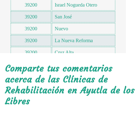
39200
Israel Nogueda Otero
39200
San José
39200
Nuevo
39200
La Nueva Reforma
39200
Cruz Alta
39200
Jardines
Comparte tus comentarios
39200
Vicente Guerrero
acerca de las Clínicas de
Rehabilitación en Ayutla de los
39200
La Villa
Libres
39202
Cotzalzin
39203
Tepango
39203
Ahuexutla
39203
Chacalapa