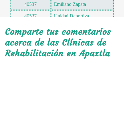
40537
Emiliano Zapata
40537
Unidad Deportiva
40537
Chapulicera
Comparte tus comentarios
40538
Adrián Castrejón
acerca de las Clínicas de
Rehabilitación en Apaxtla
40538
Lázaro Cárdenas
40539
Nanchicahuite
40539
Tepeyac
40539
El Charco
40540
Liberaltepec
40541
Xochitepec
40542
Nuevo Poblado
40543
El Cazaguate