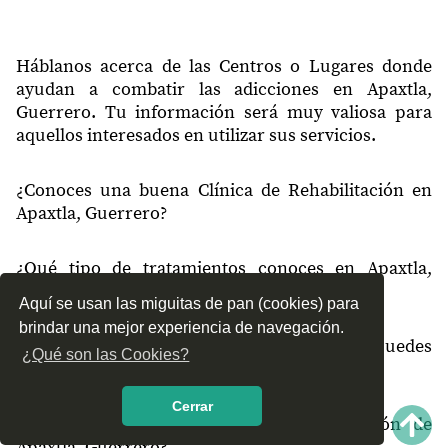
40544
El Trapichal
40545
Ayoquila
Háblanos acerca de las Centros o Lugares donde
ayudan a combatir las adicciones en Apaxtla,
40547
Ixtlahuaca
Guerrero. Tu información será muy valiosa para
aquellos interesados en utilizar sus servicios.
40547
San Felipe del Ocote
40548
San Pedro
¿Conoces una buena Clínica de Rehabilitación en
Apaxtla, Guerrero?
40549
Xochipala
40550
Cacalotepec
¿Qué tipo de tratamientos conoces en Apaxtla,
40551
Zacapostepec
Guerrero?
Aquí se usan las miguitas de pan (cookies) para
40552
Texocotla
brindar una mejor experiencia de navegación.
¿Cómo es el servicio de las Clínicas que puedes
¿Qué son las Cookies?
40553
Los Amates
encontrar en Apaxtla, Guerrero?
40553
San Marcos
Cerrar
¿Recomiendas las Clínicas de Rehabilitación de
Apaxtla, Guerrero?