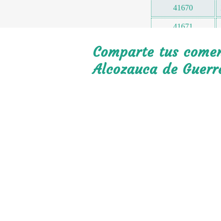
41670
41671
41676
Comparte tus coment
41677
Alcozauca de Guerr
41678
41679
41680
41681
41682
41688
41690
41695