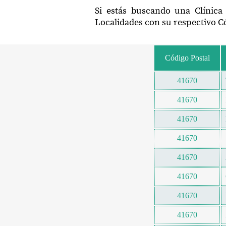
Si estás buscando una Clínica
Localidades con su respectivo Có
Código Postal
41670
41670
41670
41670
41670
41670
41670
41670