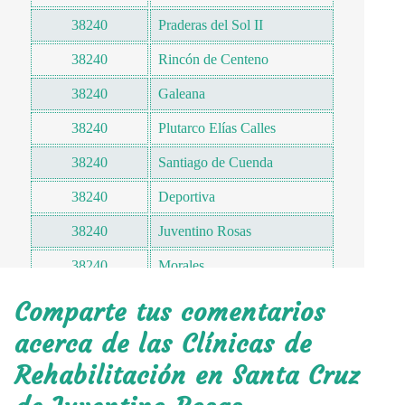
38240
Praderas del Sol II
38240
Rincón de Centeno
38240
Galeana
38240
Plutarco Elías Calles
38240
Santiago de Cuenda
38240
Deportiva
38240
Juventino Rosas
38240
Morales
38240
Agrarismo
Comparte tus comentarios
38240
Popular 176
acerca de las Clínicas de
Rehabilitación en Santa Cruz
38240
Josefina Villagomez
38240
Agustin Gallegos