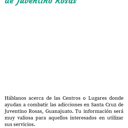
de Juventino Rosas
38240
Naranjillo
38240
Articulo 27
38240
Lázaro Cárdenas
38240
Nueva Santa Cruz
38240
El Puente II
38240
26 de Abril
38240
12 de Octubre
38240
Mesas de Acosta
38240
San José de las Pilas
Háblanos acerca de las Centros o Lugares donde
ayudan a combatir las adicciones en Santa Cruz de
38240
Tavera y La Correa
Juventino Rosas, Guanajuato. Tu información será
muy valiosa para aquellos interesados en utilizar
38240
12 de Noviembre
sus servicios.