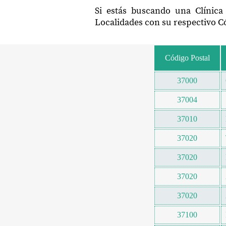
Si estás buscando una Clínica
Localidades con su respectivo Có
Código Postal
37000
37004
37010
37020
37020
37020
37020
37100