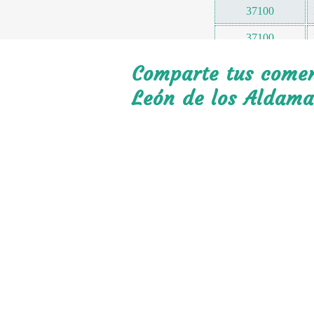
37100
37100
37100
Comparte tus coment
37100
León de los Aldama
37100
37100
37100
37100
37100
37100
37100
37100