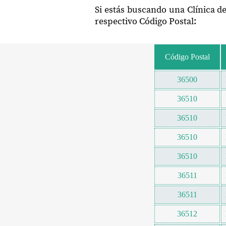
Si estás buscando una Clínica d
respectivo Código Postal:
Código Postal
36500
36510
36510
36510
36510
36511
36511
36512