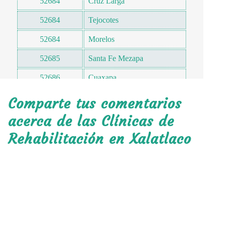
52684
Cruz Larga
52684
Tejocotes
52684
Morelos
52685
Santa Fe Mezapa
52686
Cuaxapa
52687
La Mesa
Comparte tus comentarios
San Juan Tomasquillo
acerca de las Clínicas de
52688
Herradura
Rehabilitación en Xalatlaco
52689
El Potrero
52690
El Capulín