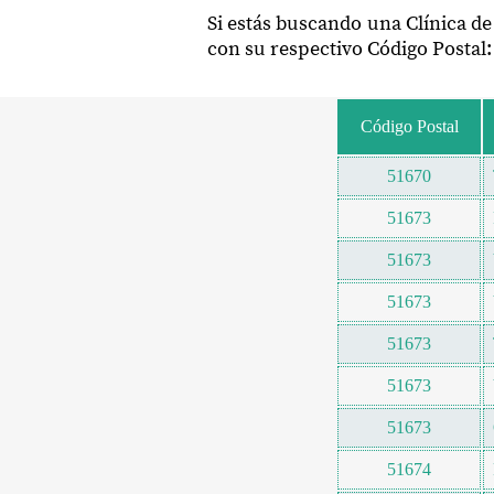
Si estás buscando una Clínica de
con su respectivo Código Postal:
Código Postal
51670
51673
51673
51673
51673
51673
51673
51674