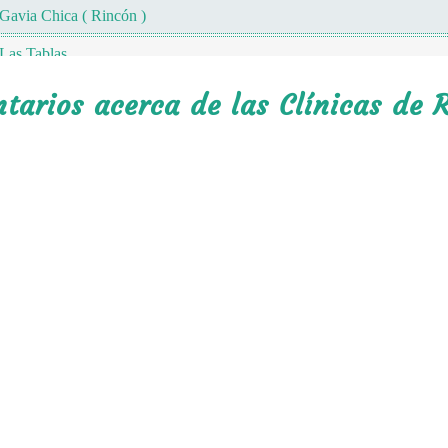
Gavia Chica ( Rincón )
Las Tablas
Los Lirios
arios acerca de las Clínicas de R
El Agostadero
San José
San Agustín
El Chapaneal
Santa María
Texcapilla
Llano Grande
Nueva Santa María
Las Lagrimas