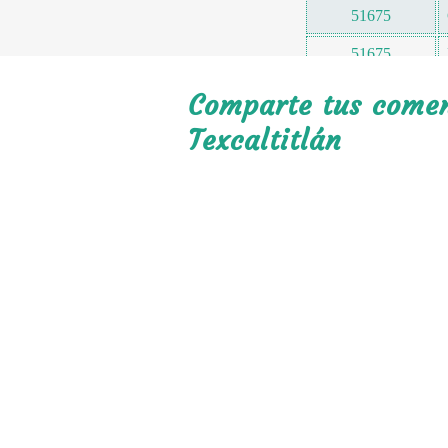
51675
51675
51675
Comparte tus coment
51675
Texcaltitlán
51675
51675
51675
51676
51676
51676
51676
51680