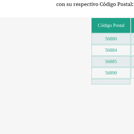
con su respectivo Código Postal:
Código Postal
56880
56884
56885
56890