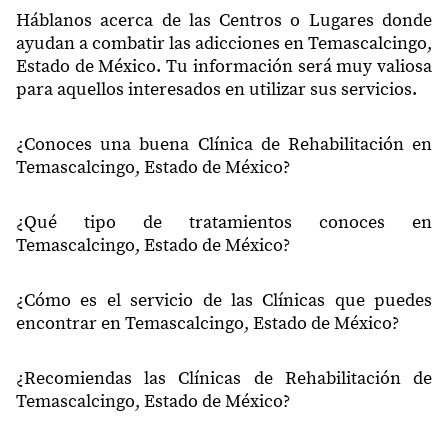
50420
Bombaro
Háblanos acerca de las Centros o Lugares donde
ayudan a combatir las adicciones en Temascalcingo,
50420
El Rincón
Estado de México. Tu información será muy valiosa
para aquellos interesados en utilizar sus servicios.
50423
Pastores
50423
San Pedro Potla 2do Barrio
¿Conoces una buena Clínica de Rehabilitación en
Temascalcingo, Estado de México?
50423
Los Pastores Segundo Barrio
50423
Ejido San Pedro Potla
¿Qué tipo de tratamientos conoces en
Temascalcingo, Estado de México?
50423
San Pedro Potla Centro
San Pedro Potla 1er Barrio
50423
¿Cómo es el servicio de las Clínicas que puedes
Ejido
encontrar en Temascalcingo, Estado de México?
50423
San Pedro Potla 3er Barrio
50424
Santa Ana Yenshu
¿Recomiendas las Clínicas de Rehabilitación de
Temascalcingo, Estado de México?
50424
Santa Ana Yenshu Ejido