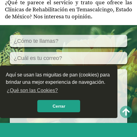
50424
San Francisco Tepeolulco
¿Qué te parece el servicio y trato que ofrece las
Clínicas de Rehabilitación en Temascalcingo, Estado
San Francisco Tepeolulco
50424
de México? Nos interesa tu opinión.
Tercer Barrio la Mesa
50424
Santa Ana Yenshu La Mesa
50425
Boqui
50425
San Juanico el Alto
50425
San Juanico Centro
Aquí se usan las miguitas de pan (cookies) para
50425
Bachini
brindar una mejor experiencia de navegación.
50430
Juanacatlán
¿Qué son las Cookies?
50430
La Huerta
Cerrar
50433
San Vicente Solís
50433
San Francisco Solís
50434
Santiago Coachochitlán