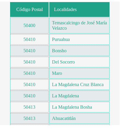
Código Postal
Localidades
Temascalcingo de José María
50400
Velazco
50410
Puruahua
50410
Bonsho
50410
Del Socorro
50410
Maro
50410
La Magdalena Cruz Blanca
50410
La Magdalena
50413
La Magdalena Bosha
50413
Ahuacatitlán
Ahuacatitlán ( La
50413