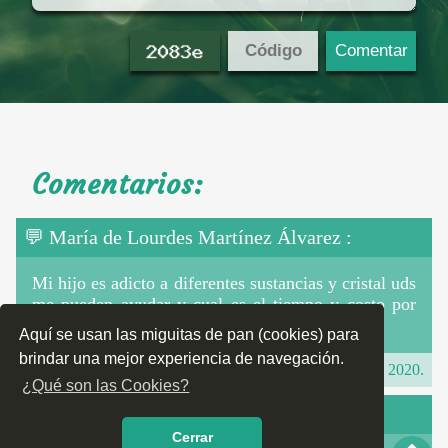
55754
Paseos de Tecamac
55755
La Campiña
55755
La Michapa
55755
Progreso
55755
Los Reyes Acozac
Comentarios:
55755
Guadalupe de Reyes Acozac
💬 María de Lourdes Martínez Álvarez :
55755
Buenavista
Mi hijo es adicto a diferentes sustancias y cristal uds
55755
La Palma de Reyes
me pueden ayudar y cual es el tiempo y costo por
favor gracias ✔✔
55755
El Calvario de Reyes Acozac
Aquí se usan las miguitas de pan (cookies) para
brindar una mejor experiencia de navegación.
55755
San Miguel
julio, 2020.
¿Qué son las Cookies?
55757
San Lucas Xolox
💬 jorge baeza:
Cerrar
55757
Ejidal