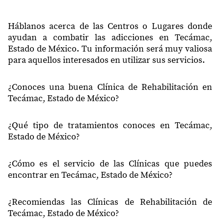
55748
Ejido de Tecamac
Háblanos acerca de las Centros o Lugares donde
55748
San Mateo Tecalco
ayudan a combatir las adicciones en Tecámac,
Estado de México. Tu información será muy valiosa
Ampliación Ejido de
55748
Tecamac
para aquellos interesados en utilizar sus servicios.
55748
San Martín Azcatepec
¿Conoces una buena Clínica de Rehabilitación en
55748
Los Olivos
Tecámac, Estado de México?
55748
Primero de Marzo
¿Qué tipo de tratamientos conoces en Tecámac,
55749
Ampliación 5 de Mayo
Estado de México?
55749
Villa del Real
¿Cómo es el servicio de las Clínicas que puedes
55749
Del Catillo
encontrar en Tecámac, Estado de México?
55749
Electricistas
¿Recomiendas las Clínicas de Rehabilitación de
55749
Texcaltitla
Tecámac, Estado de México?