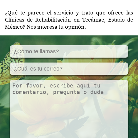
55749
Azul
¿Qué te parece el servicio y trato que ofrece las
55749
5 de Mayo
Clínicas de Rehabilitación en Tecámac, Estado de
México? Nos interesa tu opinión.
55749
Hueyotenco
55749
La Nopalera
55749
Sierra Hermosa
55749
Ixotitla
55749
Vista Hermosa
55749
Nueva Santa María
55750
Santa María Ajoloapan
55752
San Juan Pueblo Nuevo
55754
Santo Domingo Ajoloapan
55754
Ampliación Santo Domingo