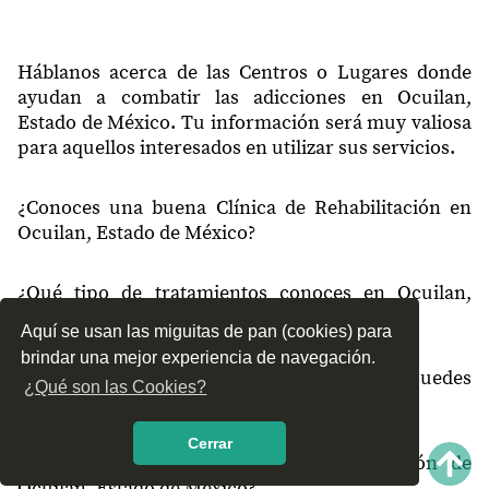
52490
Plaza Nueva
52493
Ahuatenco
Háblanos acerca de las Centros o Lugares donde
ayudan a combatir las adicciones en Ocuilan,
52493
Ajuchitlán
Estado de México. Tu información será muy valiosa
para aquellos interesados en utilizar sus servicios.
52493
Tlatempa
52494
El Capulín
¿Conoces una buena Clínica de Rehabilitación en
Ocuilan, Estado de México?
52494
El Totoc
52494
Santa Ana
¿Qué tipo de tratamientos conoces en Ocuilan,
52494
Las Trojes
Estado de México?
Aquí se usan las miguitas de pan (cookies) para
52494
Mexicapa
brindar una mejor experiencia de navegación.
¿Cómo es el servicio de las Clínicas que puedes
¿Qué son las Cookies?
52494
La Pastoría
encontrar en Ocuilan, Estado de México?
52494
Tepetzingo
Cerrar
¿Recomiendas las Clínicas de Rehabilitación de
52494
San Sebastían
Ocuilan, Estado de México?