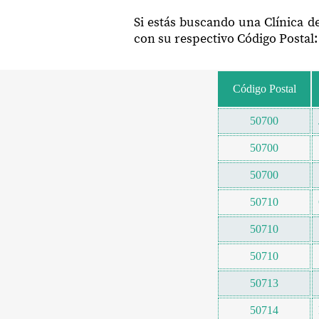
Si estás buscando una Clínica d
con su respectivo Código Postal:
Código Postal
50700
50700
50700
50710
50710
50710
50713
50714