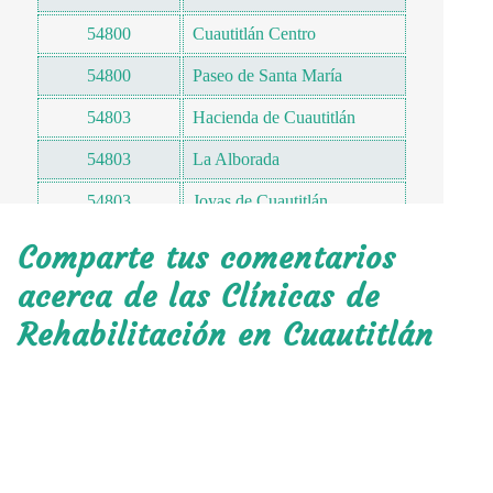
54800
Cuautitlán Centro
54800
Paseo de Santa María
54803
Hacienda de Cuautitlán
54803
La Alborada
54803
Joyas de Cuautitlán
54804
Tecoac-Monales
Comparte tus comentarios
54805
Ejidos de Guadalupe
acerca de las Clínicas de
Rehabilitación en Cuautitlán
54807
San Francisco Cascantitla
54807
Paseos de Cuautitlán
54807
El Huerto
54830
El Machero