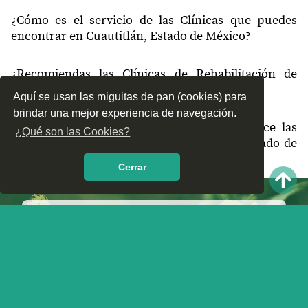
54840
Galaxia Cuautitlán
¿Cómo es el servicio de las Clínicas que puedes
54840
Dos Ríos Segunda Sección
encontrar en Cuautitlán, Estado de México?
54850
El Tejocote
¿Recomiendas las Clínicas de Rehabilitación de
54850
La Trinidad
Cuautitlán, Estado de México?
Aquí se usan las miguitas de pan (cookies) para
54850
Puente la Cruz
brindar una mejor experiencia de navegación.
¿Qué te parece el servicio y trato que ofrece las
¿Qué son las Cookies?
54850
Rancho Santa Elena
Clínicas de Rehabilitación en Cuautitlán, Estado de
México? Nos interesa tu opinión.
54850
Paseos del Bosque
Cerrar
54850
Xaltipa
54850
Dos Ríos Primera Sección
54850
La Soledad
54855
Tizoc
54857
Tlaxculpas