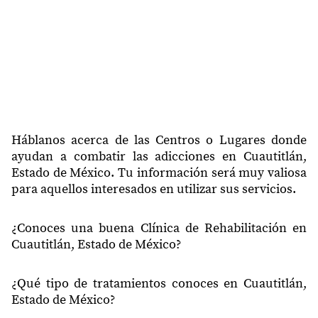
54830
El Mirador
54831
Santa María Huecatitla
54831
Santa Bárbara
54831
Macolo
54834
San José Puente Grande
54840
Juan Diego
Háblanos acerca de las Centros o Lugares donde
ayudan a combatir las adicciones en Cuautitlán,
54840
La Guadalupana
Estado de México. Tu información será muy valiosa
para aquellos interesados en utilizar sus servicios.
54840
Los Morales 2a Sección
54840
San Mateo Ixtacalco
¿Conoces una buena Clínica de Rehabilitación en
Cuautitlán, Estado de México?
54840
El Carmen
54840
San Roque
¿Qué tipo de tratamientos conoces en Cuautitlán,
54840
La Laguna
Estado de México?