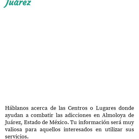
Juárez
Sección
50904
Santiaguito Tlalcilalcali
50904
Framboyanes
50906
Santa María Nativitas
50906
El Tepetatal
50906
San Miguel Almoloyan
50907
El Plan
50907
San Pedro la Hortaliza
50907
San Lorenzo Cuauhtenco
50907
Loma de Juárez
Háblanos acerca de las Centros o Lugares donde
ayudan a combatir las adicciones en Almoloya de
Mextepec (Ex-hacienda
50910
Juárez, Estado de México. Tu información será muy
Mextepex)
valiosa para aquellos interesados en utilizar sus
50910
Tabernillas
servicios.