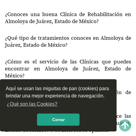
50910
Benito Juárez
¿Conoces una buena Clínica de Rehabilitación en
50910
Laguna de Tabernillas
Almoloya de Juárez, Estado de México?
50917
San Diego
¿Qué tipo de tratamientos conoces en Almoloya de
50920
El Plan (Ocoyotepec)
Juárez, Estado de México?
50920
Ocoyotepec Centro
¿Cómo es el servicio de las Clínicas que puedes
50920
Santa Juana 2a Sección
encontrar en Almoloya de Juárez, Estado de
México?
50920
San Agustín Citlali
Aquí se usan las miguitas de pan (cookies) para
50920
San Antonio Ocoyotepec
¿Recomiendas las Clínicas de Rehabilitación de
brindar una mejor experiencia de navegación.
Almoloya de Juárez, Estado de México?
50920
San Antonio Atotonilco
¿Qué son las Cookies?
Mayorazgo Concepción de
50920
¿Qué te parece el servicio y trato que ofrece las
León
Cerrar
Clínicas de Rehabilitación en Almoloya de Juárez,
50920
Salitre de Mañones
Estado de México? Nos interesa tu opinión.