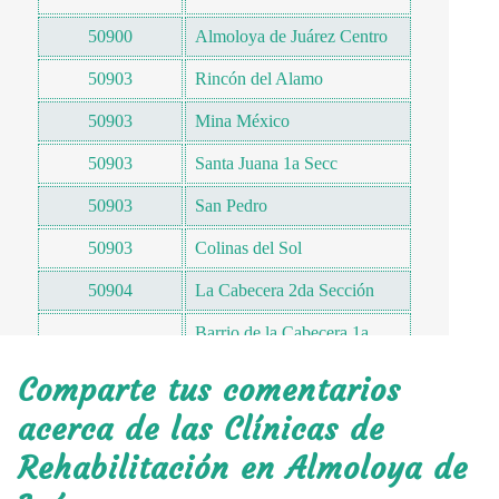
50900
Almoloya de Juárez Centro
50903
Rincón del Alamo
50903
Mina México
50903
Santa Juana 1a Secc
50903
San Pedro
50903
Colinas del Sol
50904
La Cabecera 2da Sección
Barrio de la Cabecera 1a
50904
Sección
Comparte tus comentarios
50904
San Mateo Tlalchichilpa
acerca de las Clínicas de
50904
Cereso Almoloya
Rehabilitación en Almoloya de
Barrio de la Cabecera 3a
50904