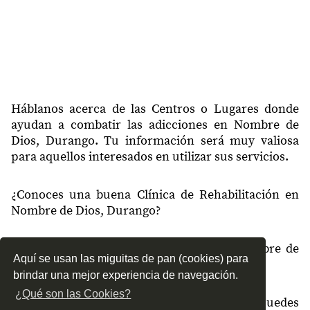
Ojo de Agua los Berros (los
34854
Berros)
Ignacio Zaragoza (las
34858
Cotorras)
34858
Cueva Blanca
Háblanos acerca de las Centros o Lugares donde
34858
El Molino del Pueblo
ayudan a combatir las adicciones en Nombre de
Dios, Durango. Tu información será muy valiosa
34860
General Francisco Murguía
para aquellos interesados en utilizar sus servicios.
34861
Amado Nervo
¿Conoces una buena Clínica de Rehabilitación en
34862
Emilio Portes Gil
Nombre de Dios, Durango?
34862
Lauro del Villar
¿Qué tipo de tratamientos conoces en Nombre de
34863
Santa Cruz de Guadalupe
Aquí se usan las miguitas de pan (cookies) para
Dios, Durango?
Gabriel Hernandez
brindar una mejor experiencia de navegación.
34864
(mancinas)
¿Qué son las Cookies?
¿Cómo es el servicio de las Clínicas que puedes