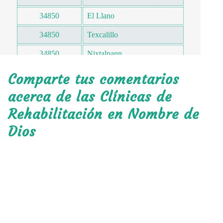
34850
El Llano
34850
Texcalillo
34850
Nixtalpann
34850
La Constancia
Comparte tus comentarios
34850
La Joya
acerca de las Clínicas de
Rehabilitación en Nombre de
34851
Tuitán (san José de Tuitán)
Dios
El Pueblito 20 de Noviembre
34852
(la Fabrica)
34852
Cardenchos
34853
Francisco Villa (san Isidro)
34853
Ojo de Agua de San Juan
34854
El Partidor